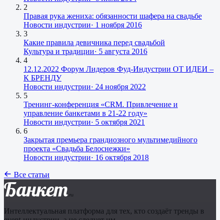
2
Правая рука жениха: обязанности шафера на свадьбе
Новости индустрии
·
1 ноября 2016
3
Какие правила девичника перед свадьбой
Культура и традиции
·
5 августа 2016
4
12.12.2022 Форум Лидеров Фуд-Индустрии ОТ ИДЕИ –
К БРЕНДУ
Новости индустрии
·
24 ноября 2022
5
Тренинг-конференция «CRM. Привлечение и
управление банкетами в 21-22 году»
Новости индустрии
·
5 октября 2021
6
Закрытая премьера грандиозного мультимедийного
проекта «Свадьба Белоснежки»
Новости индустрии
·
16 октября 2018
Все статьи
Банкет
.ru
Интеллектуальная платформа для тех, кто создаёт тренды в
event-индустрии, а не следует им.