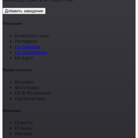
Добавить заведение
Площадки
Банкетные залы
Рестораны
По районам
По параметрам
На карте
Профессионалы
Ведущие
Фотографы
DJ & Музыканты
Организаторы
Компания
Новости
Отзывы
Реклама