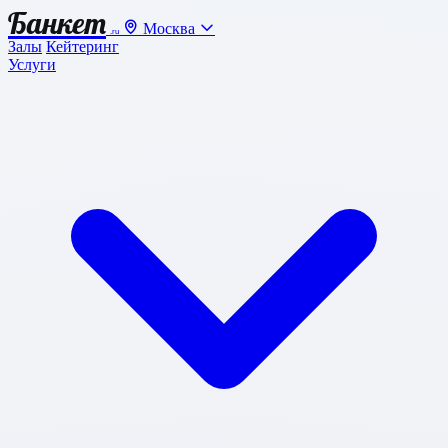
Банкет
Москва
.ru
Залы
Кейтеринг
Услуги