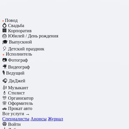
Повод
♥
💍 Свадьба
🏢 Корпоратив
🎂 Юбилей / День рождения
🎓 Выпускной
🎈 Детский праздник
Исполнитель
★
📷 Фотограф
🎥 Видеограф
🎙️ Ведущий
🎧 ДиДжей
🎻 Музыкант
💄 Стилист
🎊 Организатор
🌸 Оформитель
🚗 Прокат авто
Все услуги →
Специалисты
Анонсы
Журнал
Войти