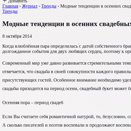
Добавить
Главная
›
Журнал
›
Тренды
›
Модные тенденции в осенних свад
Тренды
Модные тенденции в осенних свадебных
8 октября 2014
Когда влюблённая пара определилась с датой собственного брак
долгожданное события для двух любящих сердец, поэтому к о
Современный мир уже давно развивается стремительными темп
отмечается, что свадьба в своей совокупности каждого правил
присутствующих гостей. Особенное внимание необходимо уделит
свадьбы приходится на период осени, свадебный букет может 
Осенняя пора – период свадеб
Если Вы считаете себя романтичной натурой, то, безусловно, с
А сколько писателей и поэтов воспевали и продолжают воспева