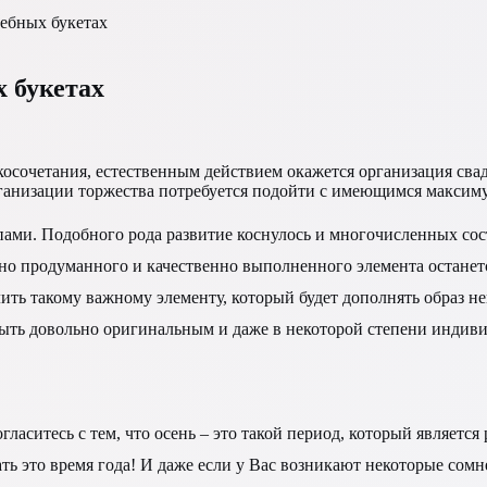
ебных букетах
 букетах
осочетания, естественным действием окажется организация свадь
рганизации торжества потребуется подойти с имеющимся максим
ами. Подобного рода развитие коснулось и многочисленных со
ьно продуманного и качественно выполненного элемента останет
ь такому важному элементу, который будет дополнять образ неве
быть довольно оригинальным и даже в некоторой степени индив
огласитесь с тем, что осень – это такой период, который являе
ть это время года! И даже если у Вас возникают некоторые сом