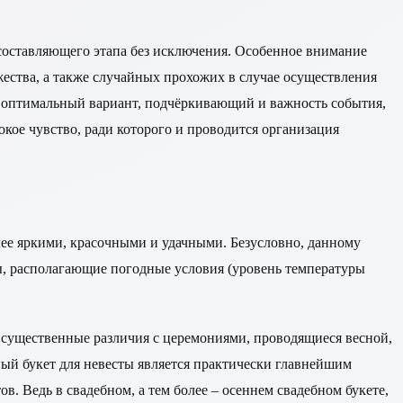
о составляющего этапа без исключения. Особенное внимание
жества, а также случайных прохожих в случае осуществления
 и оптимальный вариант, подчёркивающий и важность события,
бокое чувство, ради которого и проводится организация
олее яркими, красочными и удачными. Безусловно, данному
ды, располагающие погодные условия (уровень температуры
существенные различия с церемониями, проводящиеся весной,
ный букет для невесты является практически главнейшим
в. Ведь в свадебном, а тем более – осеннем свадебном букете,