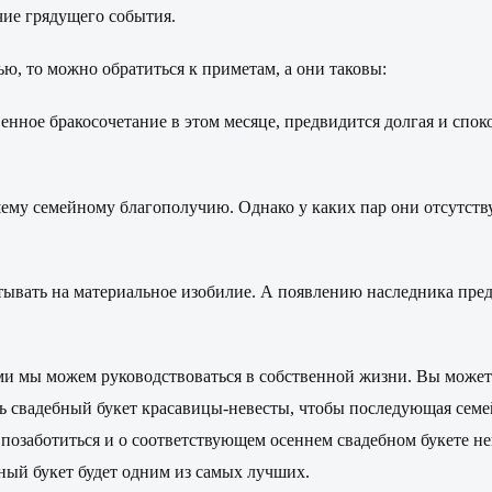
чие грядущего события.
ю, то можно обратиться к приметам, а они таковы:
венное бракосочетание в этом месяце, предвидится долгая и спок
шему семейному благополучию. Однако у каких пар они отсутству
тывать на материальное изобилие. А появлению наследника пред
и мы можем руководствоваться в собственной жизни. Вы можете,
ть свадебный букет красавицы-невесты, чтобы последующая семе
озаботиться и о соответствующем осеннем свадебном букете нев
ный букет будет одним из самых лучших.