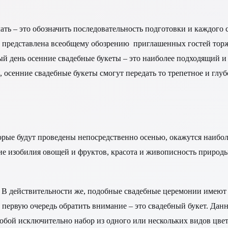
елать – это обозначить последовательность подготовки и каждог
дет представлена всеобщему обозрению приглашенных гостей тор
ьный день осенние свадебные букеты – это наиболее подходящий
о, осенние свадебные букеты смогут передать то трепетное и глу
оторые будут проведены непосредственно осенью, окажутся наиб
ичие изобилия овощей и фруктов, красота и живописность приро
 В действительности же, подобные свадебные церемонии имеют 
 первую очередь обратить внимание – это свадебный букет. Дан
собой исключительно набор из одного или нескольких видов цвето