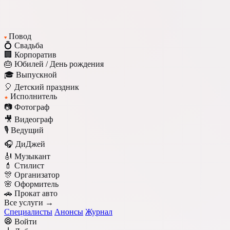
Повод
♥
💍 Свадьба
🏢 Корпоратив
🎂 Юбилей / День рождения
🎓 Выпускной
🎈 Детский праздник
Исполнитель
★
📷 Фотограф
🎥 Видеограф
🎙️ Ведущий
🎧 ДиДжей
🎻 Музыкант
💄 Стилист
🎊 Организатор
🌸 Оформитель
🚗 Прокат авто
Все услуги →
Специалисты
Анонсы
Журнал
Войти