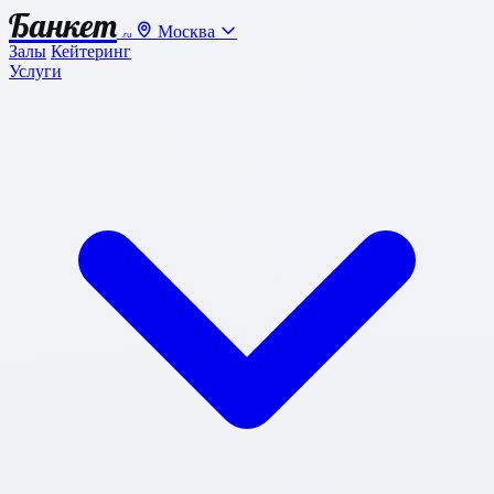
Банкет
Москва
.ru
Залы
Кейтеринг
Услуги