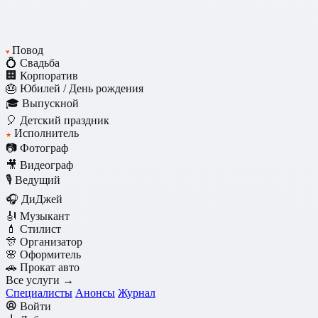
Повод
♥
💍 Свадьба
🏢 Корпоратив
🎂 Юбилей / День рождения
🎓 Выпускной
🎈 Детский праздник
Исполнитель
★
📷 Фотограф
🎥 Видеограф
🎙️ Ведущий
🎧 ДиДжей
🎻 Музыкант
💄 Стилист
🎊 Организатор
🌸 Оформитель
🚗 Прокат авто
Все услуги →
Специалисты
Анонсы
Журнал
Войти