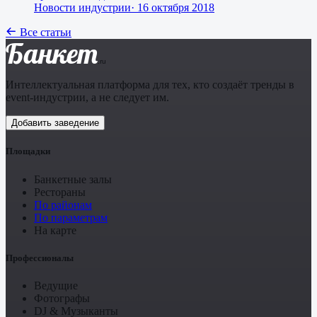
Новости индустрии
·
16 октября 2018
Все статьи
Банкет
.ru
Интеллектуальная платформа для тех, кто создаёт тренды в
event-индустрии, а не следует им.
Добавить заведение
Площадки
Банкетные залы
Рестораны
По районам
По параметрам
На карте
Профессионалы
Ведущие
Фотографы
DJ & Музыканты