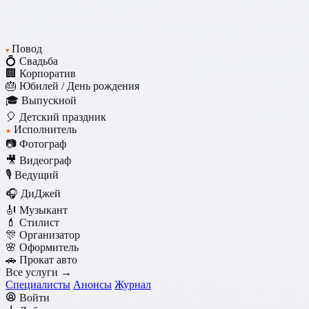
Повод
♥
💍 Свадьба
🏢 Корпоратив
🎂 Юбилей / День рождения
🎓 Выпускной
🎈 Детский праздник
Исполнитель
★
📷 Фотограф
🎥 Видеограф
🎙️ Ведущий
🎧 ДиДжей
🎻 Музыкант
💄 Стилист
🎊 Организатор
🌸 Оформитель
🚗 Прокат авто
Все услуги →
Специалисты
Анонсы
Журнал
Войти