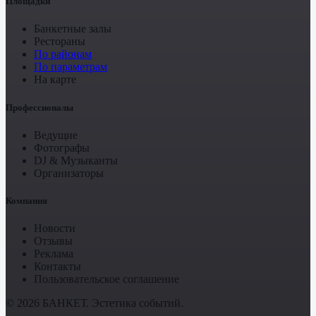
Площадки
Банкетные залы
Рестораны
По районам
По параметрам
На карте
Профессионалы
Ведущие
Фотографы
DJ & Музыканты
Организаторы
Компания
Новости
Отзывы
Реклама
Контакты
Пользовательское соглашение
© 2026 БАНКЕТ. Эстетика событий.