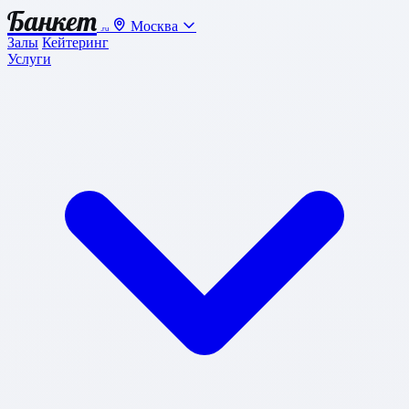
Банкет
Москва
.ru
Залы
Кейтеринг
Услуги