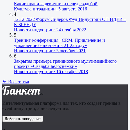
Какие правила девичника перед свадьбой
Культура и традиции
·
5 августа 2016
4
12.12.2022 Форум Лидеров Фуд-Индустрии ОТ ИДЕИ –
К БРЕНДУ
Новости индустрии
·
24 ноября 2022
5
Тренинг-конференция «CRM. Привлечение и
управление банкетами в 21-22 году»
Новости индустрии
·
5 октября 2021
6
Закрытая премьера грандиозного мультимедийного
проекта «Свадьба Белоснежки»
Новости индустрии
·
16 октября 2018
Все статьи
Банкет
.ru
Интеллектуальная платформа для тех, кто создаёт тренды в
event-индустрии, а не следует им.
Добавить заведение