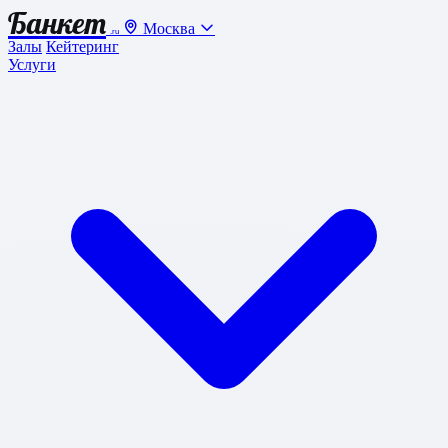
Банкет
Москва
.ru
Залы
Кейтеринг
Услуги