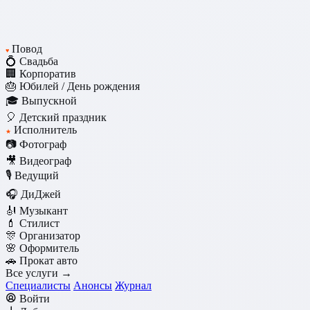
Повод
♥
💍 Свадьба
🏢 Корпоратив
🎂 Юбилей / День рождения
🎓 Выпускной
🎈 Детский праздник
Исполнитель
★
📷 Фотограф
🎥 Видеограф
🎙️ Ведущий
🎧 ДиДжей
🎻 Музыкант
💄 Стилист
🎊 Организатор
🌸 Оформитель
🚗 Прокат авто
Все услуги →
Специалисты
Анонсы
Журнал
Войти