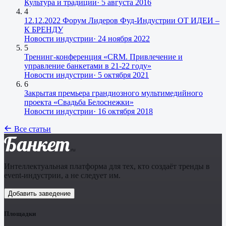
Культура и традиции
·
5 августа 2016
4
12.12.2022 Форум Лидеров Фуд-Индустрии ОТ ИДЕИ –
К БРЕНДУ
Новости индустрии
·
24 ноября 2022
5
Тренинг-конференция «CRM. Привлечение и
управление банкетами в 21-22 году»
Новости индустрии
·
5 октября 2021
6
Закрытая премьера грандиозного мультимедийного
проекта «Свадьба Белоснежки»
Новости индустрии
·
16 октября 2018
Все статьи
Банкет
.ru
Интеллектуальная платформа для тех, кто создаёт тренды в
event-индустрии, а не следует им.
Добавить заведение
Площадки