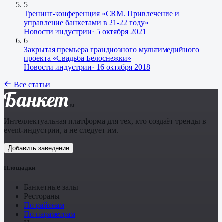
5
Тренинг-конференция «CRM. Привлечение и
управление банкетами в 21-22 году»
Новости индустрии
·
5 октября 2021
6
Закрытая премьера грандиозного мультимедийного
проекта «Свадьба Белоснежки»
Новости индустрии
·
16 октября 2018
Все статьи
Банкет
.ru
Интеллектуальная платформа для тех, кто создаёт тренды в
event-индустрии, а не следует им.
Добавить заведение
Площадки
Банкетные залы
Рестораны
По районам
По параметрам