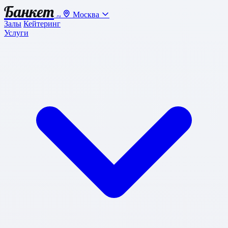
Банкет
Москва
.ru
Залы
Кейтеринг
Услуги