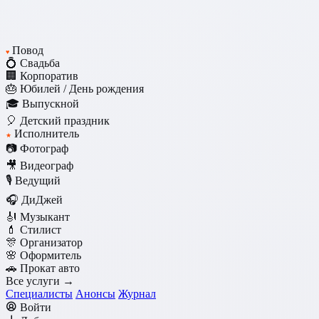
Повод
♥
💍 Свадьба
🏢 Корпоратив
🎂 Юбилей / День рождения
🎓 Выпускной
🎈 Детский праздник
Исполнитель
★
📷 Фотограф
🎥 Видеограф
🎙️ Ведущий
🎧 ДиДжей
🎻 Музыкант
💄 Стилист
🎊 Организатор
🌸 Оформитель
🚗 Прокат авто
Все услуги →
Специалисты
Анонсы
Журнал
Войти