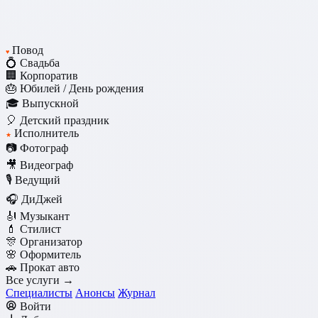
Повод
♥
💍 Свадьба
🏢 Корпоратив
🎂 Юбилей / День рождения
🎓 Выпускной
🎈 Детский праздник
Исполнитель
★
📷 Фотограф
🎥 Видеограф
🎙️ Ведущий
🎧 ДиДжей
🎻 Музыкант
💄 Стилист
🎊 Организатор
🌸 Оформитель
🚗 Прокат авто
Все услуги →
Специалисты
Анонсы
Журнал
Войти