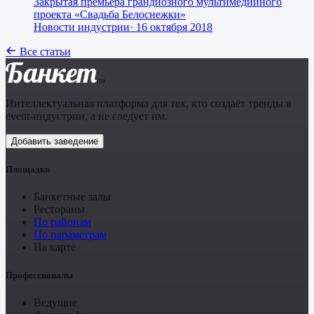
Закрытая премьера грандиозного мультимедийного
проекта «Свадьба Белоснежки»
Новости индустрии
·
16 октября 2018
Все статьи
Банкет
.ru
Интеллектуальная платформа для тех, кто создаёт тренды в
event-индустрии, а не следует им.
Добавить заведение
Площадки
Банкетные залы
Рестораны
По районам
По параметрам
На карте
Профессионалы
Ведущие