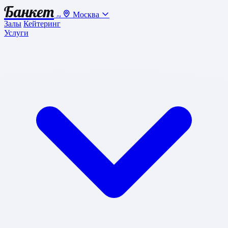
Банкет
Москва
.ru
Залы
Кейтеринг
Услуги