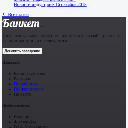
Новости индустрии
·
16 октября 2018
Все статьи
Банкет
.ru
Интеллектуальная платформа для тех, кто создаёт тренды в
event-индустрии, а не следует им.
Добавить заведение
Площадки
Банкетные залы
Рестораны
По районам
По параметрам
На карте
Профессионалы
Ведущие
Фотографы
DJ & Музыканты