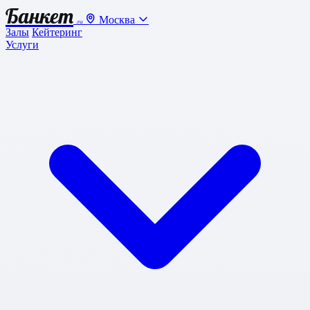
Банкет
Москва
.ru
Залы
Кейтеринг
Услуги