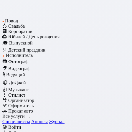
Повод
♥
💍 Свадьба
🏢 Корпоратив
🎂 Юбилей / День рождения
🎓 Выпускной
🎈 Детский праздник
Исполнитель
★
📷 Фотограф
🎥 Видеограф
🎙️ Ведущий
🎧 ДиДжей
🎻 Музыкант
💄 Стилист
🎊 Организатор
🌸 Оформитель
🚗 Прокат авто
Все услуги →
Специалисты
Анонсы
Журнал
Войти