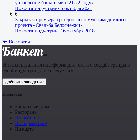
управление банкетами в 21-22 году»
Новости индустрии
·
5 октября 2021
6
Закрытая премьера грандиозного мультимедийного
проекта «Свадьба Белоснежки»
Новости индустрии
·
16 октября 2018
Все статьи
Банкет
.ru
Интеллектуальная платформа для тех, кто создаёт тренды в
event-индустрии, а не следует им.
Добавить заведение
Площадки
Банкетные залы
Рестораны
По районам
По параметрам
На карте