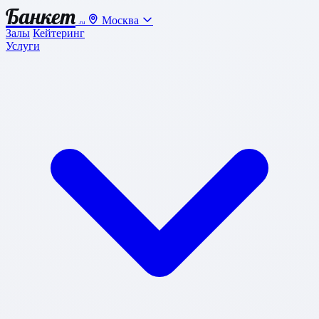
Банкет
Москва
.ru
Залы
Кейтеринг
Услуги