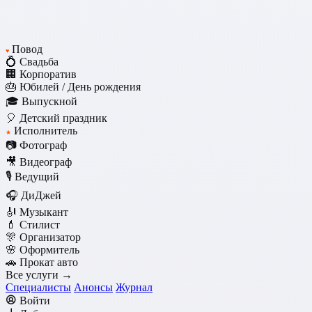
Повод
♥
💍 Свадьба
🏢 Корпоратив
🎂 Юбилей / День рождения
🎓 Выпускной
🎈 Детский праздник
Исполнитель
★
📷 Фотограф
🎥 Видеограф
🎙️ Ведущий
🎧 ДиДжей
🎻 Музыкант
💄 Стилист
🎊 Организатор
🌸 Оформитель
🚗 Прокат авто
Все услуги →
Специалисты
Анонсы
Журнал
Войти