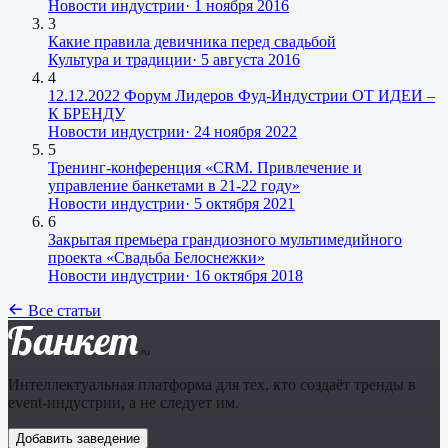
Новости индустрии
·
1 ноября 2016
3
Какие правила девичника перед свадьбой
Культура и традиции
·
5 августа 2016
4
12.12.2022 Форум Лидеров Фуд-Индустрии ОТ ИДЕИ –
К БРЕНДУ
Новости индустрии
·
24 ноября 2022
5
Тренинг-конференция «CRM. Привлечение и
управление банкетами в 21-22 году»
Новости индустрии
·
5 октября 2021
6
Закрытая премьера грандиозного мультимедийного
проекта «Свадьба Белоснежки»
Новости индустрии
·
16 октября 2018
Все статьи
Банкет
.ru
Интеллектуальная платформа для тех, кто создаёт тренды в
event-индустрии, а не следует им.
Добавить заведение