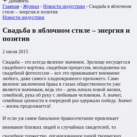
Добавить
Главная
›
Журнал
›
Новости индустрии
›
Свадьба в яблочном
стиле – энергия и позитив
Новости индустрии
Свадьба в яблочном стиле – энергия и
позитив
2 июля 2015
Свадьба – это всегда явление значимое. Зрелище несущегося
свадебного кортежа, свадебная процессия, молодожены на
свадебной фотосессии – все это приковывает внимание
любого, даже самого хладнокровного прохожего. Само
явление заключения брака в глазах общественности уже
является значимым, ведь это – день начала новой жизни,
семейной, рука об руку с любимым человеком. А значит,
семейные ценности в очередной раз одержали победу. Значит
– жизнь продолжается!
И если уж самое банальное бракосочетание привлекает
внимание близких людей и случайных свидетелей, то
свадебное торжество, организованное парой творческих,