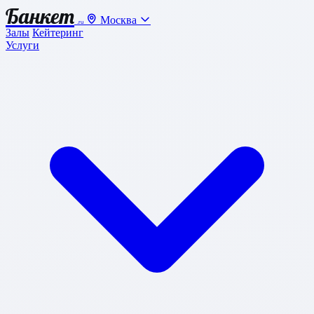
Банкет
Москва
.ru
Залы
Кейтеринг
Услуги