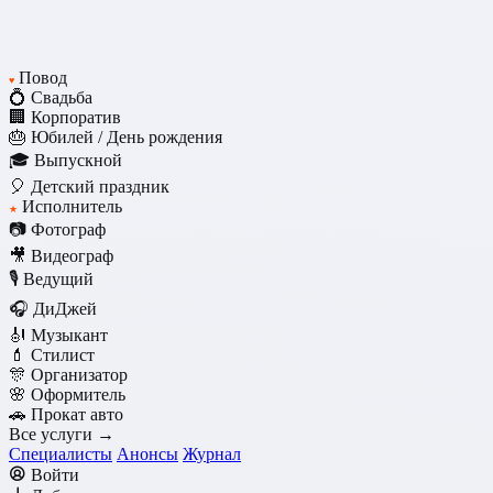
Повод
♥
💍 Свадьба
🏢 Корпоратив
🎂 Юбилей / День рождения
🎓 Выпускной
🎈 Детский праздник
Исполнитель
★
📷 Фотограф
🎥 Видеограф
🎙️ Ведущий
🎧 ДиДжей
🎻 Музыкант
💄 Стилист
🎊 Организатор
🌸 Оформитель
🚗 Прокат авто
Все услуги →
Специалисты
Анонсы
Журнал
Войти