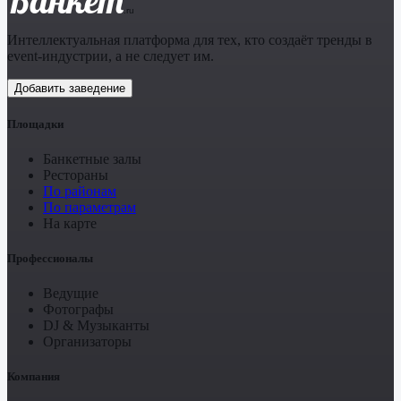
.ru
Интеллектуальная платформа для тех, кто создаёт тренды в
event-индустрии, а не следует им.
Добавить заведение
Площадки
Банкетные залы
Рестораны
По районам
По параметрам
На карте
Профессионалы
Ведущие
Фотографы
DJ & Музыканты
Организаторы
Компания