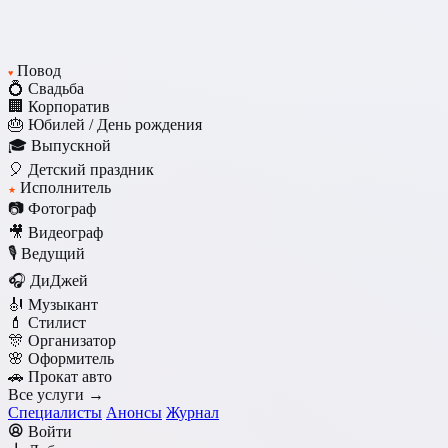
Повод
♥
💍 Свадьба
🏢 Корпоратив
🎂 Юбилей / День рождения
🎓 Выпускной
🎈 Детский праздник
Исполнитель
★
📷 Фотограф
🎥 Видеограф
🎙️ Ведущий
🎧 ДиДжей
🎻 Музыкант
💄 Стилист
🎊 Организатор
🌸 Оформитель
🚗 Прокат авто
Все услуги →
Специалисты
Анонсы
Журнал
Войти