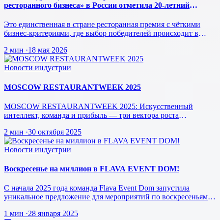
ресторанного бизнеса» в России отметила 20-летний
юбилей.
Это единственная в стране ресторанная премия с чёткими
бизнес-критериями, где выбор победителей происходит в
режиме реального врем…
2 мин
·
18 мая 2026
Новости индустрии
MOSCOW RESTAURANTWEEK 2025
MOSCOW RESTAURANTWEEK 2025: Искусственный
интеллект, команда и прибыль — три вектора роста
ресторанного бизнеса будущего
2 мин
·
30 октября 2025
Новости индустрии
Воскресенье на миллион в FLAVA EVENT DOM!
С начала 2025 года команда Flava Event Dom запустила
уникальное предложение для мероприятий по воскресеньям за
1 млн рублей.
1 мин
·
28 января 2025