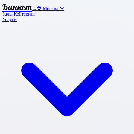
Банкет
Москва
.ru
Залы
Кейтеринг
Услуги