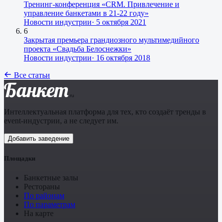
Тренинг-конференция «CRM. Привлечение и
управление банкетами в 21-22 году»
Новости индустрии
·
5 октября 2021
6
Закрытая премьера грандиозного мультимедийного
проекта «Свадьба Белоснежки»
Новости индустрии
·
16 октября 2018
Все статьи
Банкет
.ru
Интеллектуальная платформа для тех, кто создаёт тренды в
event-индустрии, а не следует им.
Добавить заведение
Площадки
Банкетные залы
Рестораны
По районам
По параметрам
На карте