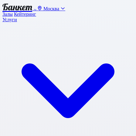
Банкет
Москва
.ru
Залы
Кейтеринг
Услуги