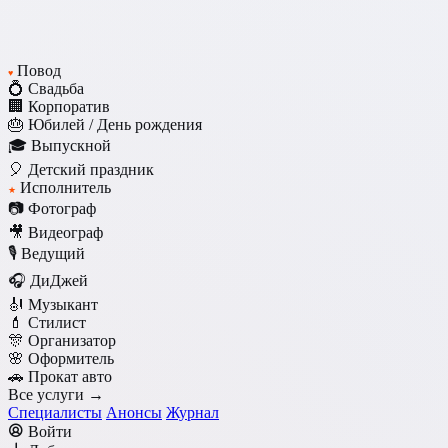
Повод
♥
💍 Свадьба
🏢 Корпоратив
🎂 Юбилей / День рождения
🎓 Выпускной
🎈 Детский праздник
Исполнитель
★
📷 Фотограф
🎥 Видеограф
🎙️ Ведущий
🎧 ДиДжей
🎻 Музыкант
💄 Стилист
🎊 Организатор
🌸 Оформитель
🚗 Прокат авто
Все услуги →
Специалисты
Анонсы
Журнал
Войти