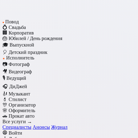
Повод
♥
💍 Свадьба
🏢 Корпоратив
🎂 Юбилей / День рождения
🎓 Выпускной
🎈 Детский праздник
Исполнитель
★
📷 Фотограф
🎥 Видеограф
🎙️ Ведущий
🎧 ДиДжей
🎻 Музыкант
💄 Стилист
🎊 Организатор
🌸 Оформитель
🚗 Прокат авто
Все услуги →
Специалисты
Анонсы
Журнал
Войти