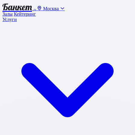
Банкет
Москва
.ru
Залы
Кейтеринг
Услуги