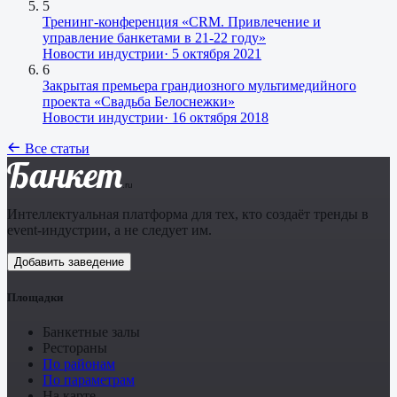
5
Тренинг-конференция «CRM. Привлечение и
управление банкетами в 21-22 году»
Новости индустрии
·
5 октября 2021
6
Закрытая премьера грандиозного мультимедийного
проекта «Свадьба Белоснежки»
Новости индустрии
·
16 октября 2018
Все статьи
Банкет
.ru
Интеллектуальная платформа для тех, кто создаёт тренды в
event-индустрии, а не следует им.
Добавить заведение
Площадки
Банкетные залы
Рестораны
По районам
По параметрам
На карте