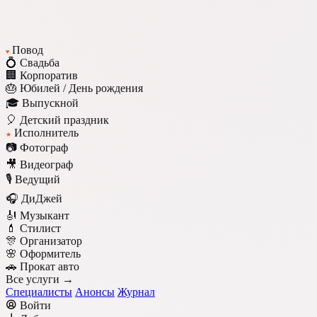
Повод
♥
💍 Свадьба
🏢 Корпоратив
🎂 Юбилей / День рождения
🎓 Выпускной
🎈 Детский праздник
Исполнитель
★
📷 Фотограф
🎥 Видеограф
🎙️ Ведущий
🎧 ДиДжей
🎻 Музыкант
💄 Стилист
🎊 Организатор
🌸 Оформитель
🚗 Прокат авто
Все услуги →
Специалисты
Анонсы
Журнал
Войти