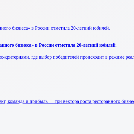
нного бизнеса» в России отметила 20-летний юбилей.
нес-критериями, где выбор победителей происходит в режиме ре
оманда и прибыль — три вектора роста ресторанного бизнес