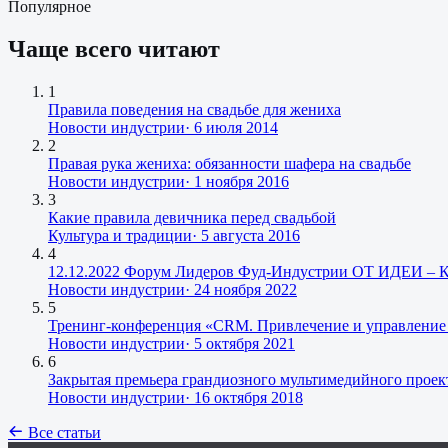
Популярное
Чаще всего читают
1
Правила поведения на свадьбе для жениха
Новости индустрии
·
6 июля 2014
2
Правая рука жениха: обязанности шафера на свадьбе
Новости индустрии
·
1 ноября 2016
3
Какие правила девичника перед свадьбой
Культура и традиции
·
5 августа 2016
4
12.12.2022 Форум Лидеров Фуд-Индустрии ОТ ИДЕИ –
Новости индустрии
·
24 ноября 2022
5
Тренинг-конференция «CRM. Привлечение и управление 
Новости индустрии
·
5 октября 2021
6
Закрытая премьера грандиозного мультимедийного проек
Новости индустрии
·
16 октября 2018
Все статьи