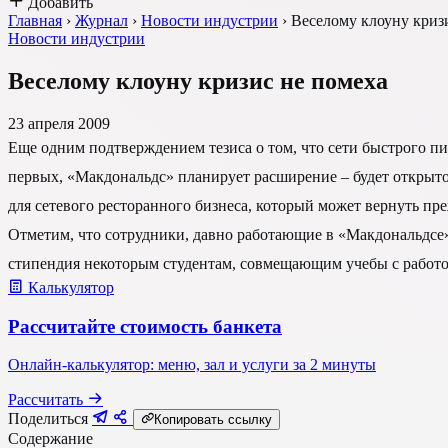
Добавить
Главная
›
Журнал
›
Новости индустрии
›
Веселому клоуну криз
Новости индустрии
Веселому клоуну кризис не помеха
23 апреля 2009
Еще одним подтверждением тезиса о том, что сети быстрого пи
первых, «Макдональдс» планирует расширение – будет открыто 
для сетевого ресторанного бизнеса, который может вернуть п
Отметим, что сотрудники, давно работающие в «Макдональдсе
стипендия некоторым студентам, совмещающим учебы с работой
Калькулятор
Рассчитайте стоимость банкета
Онлайн-калькулятор: меню, зал и услуги за 2 минуты
Рассчитать
Поделиться
Копировать ссылку
Содержание