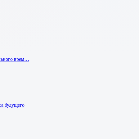
ального врем…
а будущего