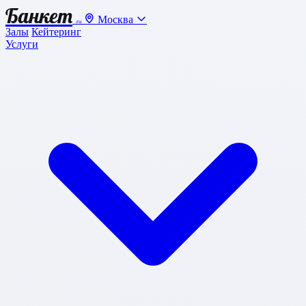
Банкет
Москва
.ru
Залы
Кейтеринг
Услуги