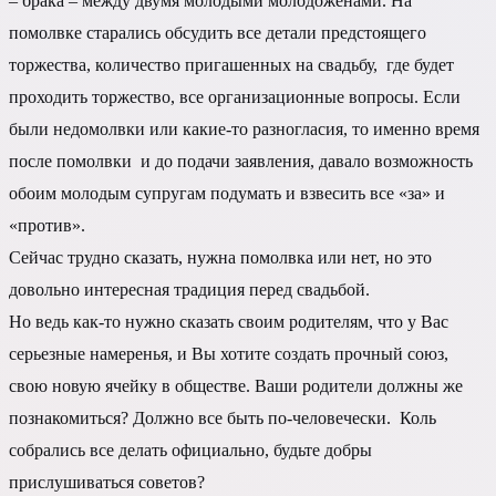
– брака – между двумя молодыми молодоженами. На
помолвке старались обсудить все детали предстоящего
торжества, количество пригашенных на свадьбу, где будет
проходить торжество, все организационные вопросы. Если
были недомолвки или какие-то разногласия, то именно время
после помолвки и до подачи заявления, давало возможность
обоим молодым супругам подумать и взвесить все «за» и
«против».
Сейчас трудно сказать, нужна помолвка или нет, но это
довольно интересная традиция перед свадьбой.
Но ведь как-то нужно сказать своим родителям, что у Вас
серьезные намеренья, и Вы хотите создать прочный союз,
свою новую ячейку в обществе. Ваши родители должны же
познакомиться? Должно все быть по-человечески. Коль
собрались все делать официально, будьте добры
прислушиваться советов?