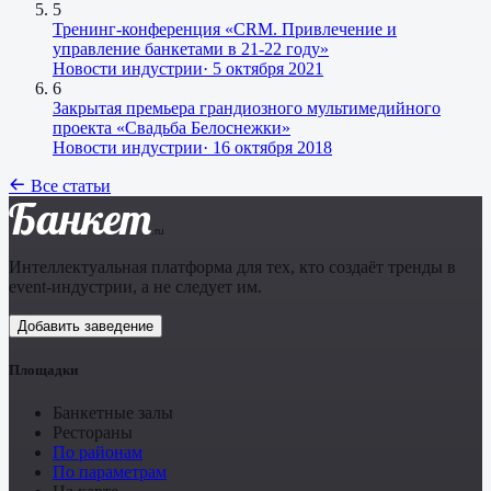
5
Тренинг-конференция «CRM. Привлечение и
управление банкетами в 21-22 году»
Новости индустрии
·
5 октября 2021
6
Закрытая премьера грандиозного мультимедийного
проекта «Свадьба Белоснежки»
Новости индустрии
·
16 октября 2018
Все статьи
Банкет
.ru
Интеллектуальная платформа для тех, кто создаёт тренды в
event-индустрии, а не следует им.
Добавить заведение
Площадки
Банкетные залы
Рестораны
По районам
По параметрам