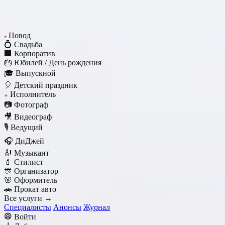
Повод
♥
💍 Свадьба
🏢 Корпоратив
🎂 Юбилей / День рождения
🎓 Выпускной
🎈 Детский праздник
Исполнитель
★
📷 Фотограф
🎥 Видеограф
🎙️ Ведущий
🎧 ДиДжей
🎻 Музыкант
💄 Стилист
🎊 Организатор
🌸 Оформитель
🚗 Прокат авто
Все услуги →
Специалисты
Анонсы
Журнал
Войти