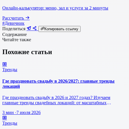
Онлайн-калькулятор: меню, зал и услуги за 2 минуты
Рассчитать
#Девичник
Поделиться
Копировать ссылку
Содержание
Читайте также
Похожие статьи
Тренды
Где праздновать свадьбу в 2026/2027: главные тренды
локаций
Где праздновать свадьбу в 2026 и 2027 годах? Изучаем
главные тренды свадебных локаций: от масштабных
загородных эко-площадок до ко…
3 мин
·
7 июля 2026
Тренды