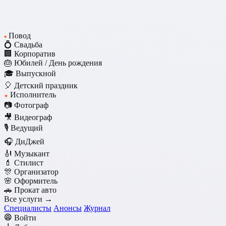
Повод
♥
💍 Свадьба
🏢 Корпоратив
🎂 Юбилей / День рождения
🎓 Выпускной
🎈 Детский праздник
Исполнитель
★
📷 Фотограф
🎥 Видеограф
🎙️ Ведущий
🎧 ДиДжей
🎻 Музыкант
💄 Стилист
🎊 Организатор
🌸 Оформитель
🚗 Прокат авто
Все услуги →
Специалисты
Анонсы
Журнал
Войти