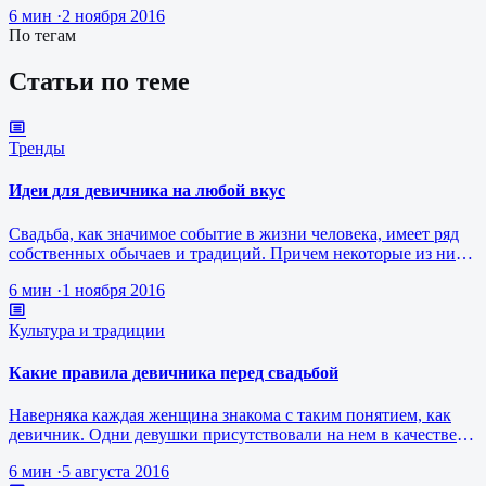
6 мин
·
2 ноября 2016
По тегам
Статьи по теме
Тренды
Идеи для девичника на любой вкус
Свадьба, как значимое событие в жизни человека, имеет ряд
собственных обычаев и традиций. Причем некоторые из них
приходятся даже …
6 мин
·
1 ноября 2016
Культура и традиции
Какие правила девичника перед свадьбой
Наверняка каждая женщина знакома с таким понятием, как
девичник. Одни девушки присутствовали на нем в качестве
приглашенной подруг…
6 мин
·
5 августа 2016