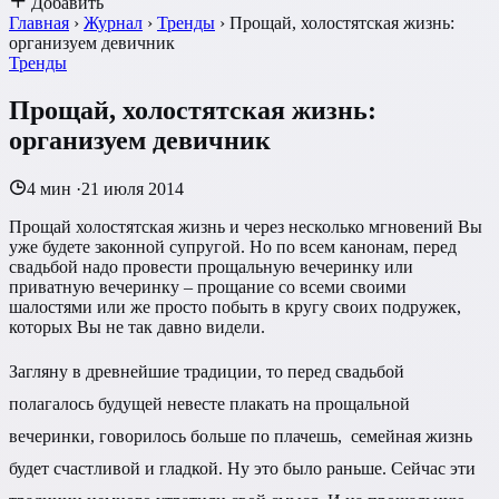
Добавить
Главная
›
Журнал
›
Тренды
›
Прощай, холостятская жизнь:
организуем девичник
Тренды
Прощай, холостятская жизнь:
организуем девичник
4 мин
·
21 июля 2014
Прощай холостятская жизнь и через несколько мгновений Вы
уже будете законной супругой. Но по всем канонам, перед
свадьбой надо провести прощальную вечеринку или
приватную вечеринку – прощание со всеми своими
шалостями или же просто побыть в кругу своих подружек,
которых Вы не так давно видели.
Загляну в древнейшие традиции, то перед свадьбой
полагалось будущей невесте плакать на прощальной
вечеринки, говорилось больше по плачешь, семейная жизнь
будет счастливой и гладкой. Ну это было раньше. Сейчас эти