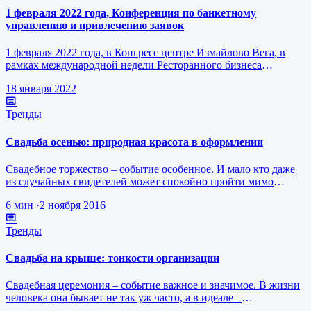
1 февраля 2022 года, Конференция по банкетному
управлению и привлечению заявок
1 февраля 2022 года, в Конгресс центре Измайлово Вега, в
рамках международной недели Ресторанного бизнеса
состоится конференция по…
18 января 2022
Тренды
Свадьба осенью: природная красота в оформлении
Свадебное торжество – событие особенное. И мало кто даже
из случайных свидетелей может спокойно пройти мимо
свадебного кортежа или…
6 мин
·
2 ноября 2016
Тренды
Свадьба на крыше: тонкости организации
Свадебная церемония – событие важное и значимое. В жизни
человека она бывает не так уж часто, а в идеале –
единственный раз. Уже э…