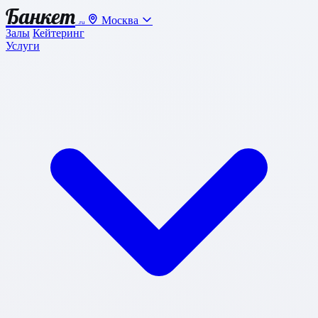
Банкет
Москва
.ru
Залы
Кейтеринг
Услуги