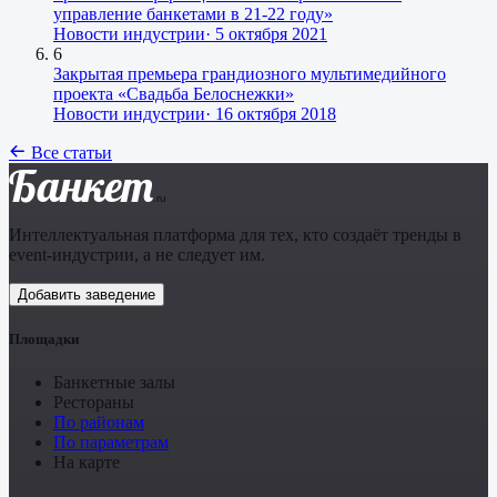
управление банкетами в 21-22 году»
Новости индустрии
·
5 октября 2021
6
Закрытая премьера грандиозного мультимедийного
проекта «Свадьба Белоснежки»
Новости индустрии
·
16 октября 2018
Все статьи
Банкет
.ru
Интеллектуальная платформа для тех, кто создаёт тренды в
event-индустрии, а не следует им.
Добавить заведение
Площадки
Банкетные залы
Рестораны
По районам
По параметрам
На карте