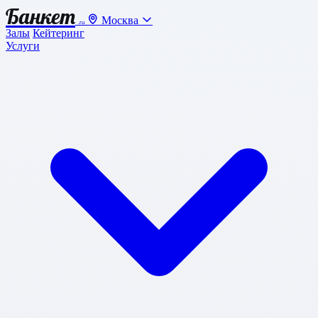
Банкет
Москва
.ru
Залы
Кейтеринг
Услуги