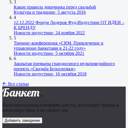
3
Какие правила девичника перед свадьбой
Культура и традиции
·
5 августа 2016
4
12.12.2022 Форум Лидеров Фуд-Индустрии ОТ ИДЕИ –
К БРЕНДУ
Новости индустрии
·
24 ноября 2022
5
Тренинг-конференция «CRM. Привлечение и
управление банкетами в 21-22 году»
Новости индустрии
·
5 октября 2021
6
Закрытая премьера грандиозного мультимедийного
проекта «Свадьба Белоснежки»
Новости индустрии
·
16 октября 2018
Все статьи
Банкет
.ru
Интеллектуальная платформа для тех, кто создаёт тренды в
event-индустрии, а не следует им.
Добавить заведение