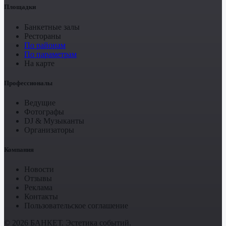
Площадки
Банкетные залы
Рестораны
По районам
По параметрам
На карте
Профессионалы
Ведущие
Фотографы
DJ & Музыканты
Организаторы
Компания
Новости
Отзывы
Реклама
Контакты
Пользовательское соглашение
© 2026 БАНКЕТ. Эстетика событий.