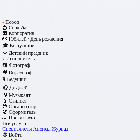
Повод
♥
💍 Свадьба
🏢 Корпоратив
🎂 Юбилей / День рождения
🎓 Выпускной
🎈 Детский праздник
Исполнитель
★
📷 Фотограф
🎥 Видеограф
🎙️ Ведущий
🎧 ДиДжей
🎻 Музыкант
💄 Стилист
🎊 Организатор
🌸 Оформитель
🚗 Прокат авто
Все услуги →
Специалисты
Анонсы
Журнал
Войти