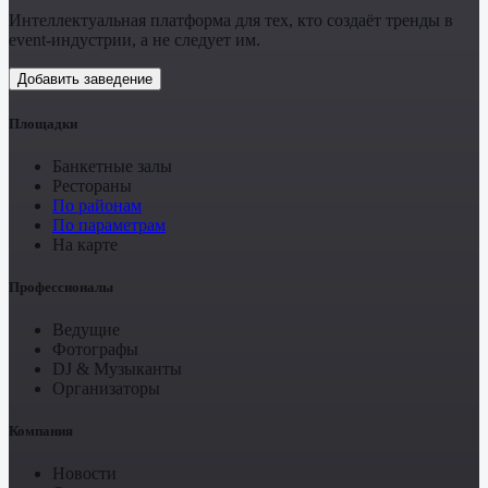
Интеллектуальная платформа для тех, кто создаёт тренды в
event-индустрии, а не следует им.
Добавить заведение
Площадки
Банкетные залы
Рестораны
По районам
По параметрам
На карте
Профессионалы
Ведущие
Фотографы
DJ & Музыканты
Организаторы
Компания
Новости