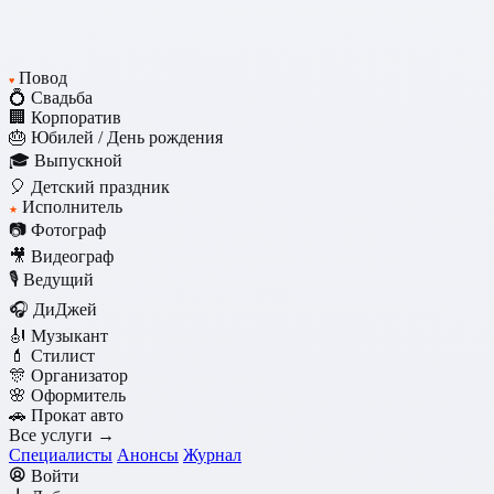
Повод
♥
💍 Свадьба
🏢 Корпоратив
🎂 Юбилей / День рождения
🎓 Выпускной
🎈 Детский праздник
Исполнитель
★
📷 Фотограф
🎥 Видеограф
🎙️ Ведущий
🎧 ДиДжей
🎻 Музыкант
💄 Стилист
🎊 Организатор
🌸 Оформитель
🚗 Прокат авто
Все услуги →
Специалисты
Анонсы
Журнал
Войти