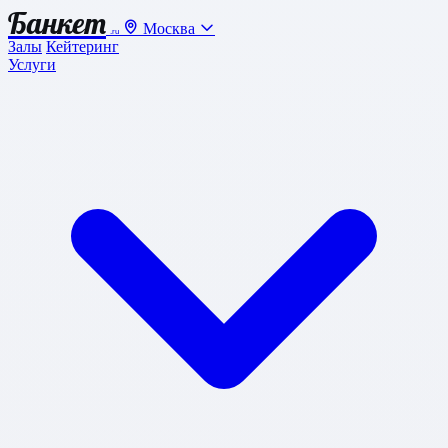
Банкет
Москва
.ru
Залы
Кейтеринг
Услуги