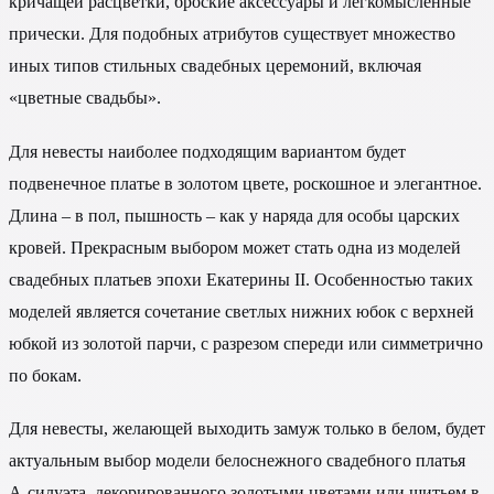
кричащей расцветки, броские аксессуары и легкомысленные
прически. Для подобных атрибутов существует множество
иных типов стильных свадебных церемоний, включая
«цветные свадьбы».
Для невесты наиболее подходящим вариантом будет
подвенечное платье в золотом цвете, роскошное и элегантное.
Длина – в пол, пышность – как у наряда для особы царских
кровей. Прекрасным выбором может стать одна из моделей
свадебных платьев эпохи Екатерины II. Особенностью таких
моделей является сочетание светлых нижних юбок с верхней
юбкой из золотой парчи, с разрезом спереди или симметрично
по бокам.
Для невесты, желающей выходить замуж только в белом, будет
актуальным выбор модели белоснежного свадебного платья
А-силуэта, декорированного золотыми цветами или шитьем в