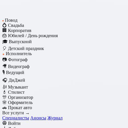
Повод
♥
💍 Свадьба
🏢 Корпоратив
🎂 Юбилей / День рождения
🎓 Выпускной
🎈 Детский праздник
Исполнитель
★
📷 Фотограф
🎥 Видеограф
🎙️ Ведущий
🎧 ДиДжей
🎻 Музыкант
💄 Стилист
🎊 Организатор
🌸 Оформитель
🚗 Прокат авто
Все услуги →
Специалисты
Анонсы
Журнал
Войти