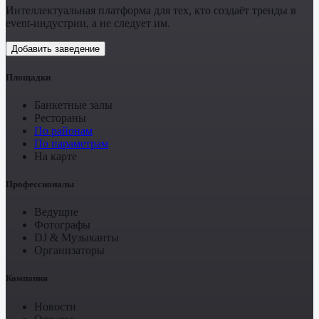
Интеллектуальная платформа для тех, кто создаёт тренды в
event-индустрии, а не следует им.
Добавить заведение
Площадки
Банкетные залы
Рестораны
По районам
По параметрам
На карте
Профессионалы
Ведущие
Фотографы
DJ & Музыканты
Организаторы
Компания
Новости