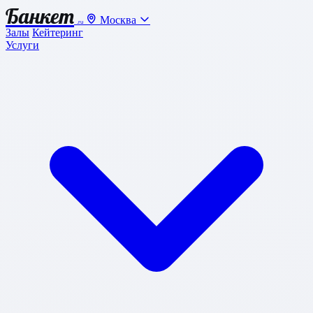
Банкет
Москва
.ru
Залы
Кейтеринг
Услуги