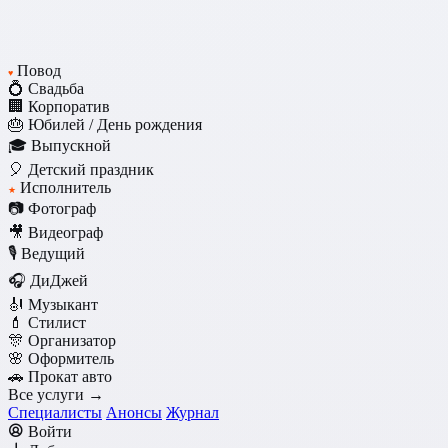
Повод
♥
💍 Свадьба
🏢 Корпоратив
🎂 Юбилей / День рождения
🎓 Выпускной
🎈 Детский праздник
Исполнитель
★
📷 Фотограф
🎥 Видеограф
🎙️ Ведущий
🎧 ДиДжей
🎻 Музыкант
💄 Стилист
🎊 Организатор
🌸 Оформитель
🚗 Прокат авто
Все услуги →
Специалисты
Анонсы
Журнал
Войти