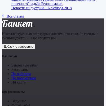
проекта «Свадьба Белоснежки»
Новости индустрии
·
16 октября 2018
Все статьи
Банкет
.ru
Интеллектуальная платформа для тех, кто создаёт тренды в
event-индустрии, а не следует им.
Добавить заведение
Площадки
Банкетные залы
Рестораны
По районам
По параметрам
На карте
Профессионалы
Ведущие
Фотографы