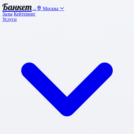
Банкет
Москва
.ru
Залы
Кейтеринг
Услуги