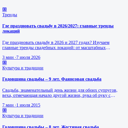
Тренды
Где праздновать свадьбу в 2026/2027: главные тренды
локаций
Где праздновать свадьбу в 2026 и 2027 годах? Изучаем
главные тренды свадебных локаций: от масштабных
загородных эко-площадок до ко…
3 мин
·
7 июля 2026
Культура и традиции
Годовщина свадьбы – 9 лет. Фаянсовая свадьба
Свадьба, знаменательный день жизни для обоих супругов,
веха, отмечающая начало другой жизни, рука об руку с
любимым человеком, общ…
7 мин
·
1 июля 2015
Культура и традиции
Годовщина свадьбы – 8 лет. Жестяная свадьба