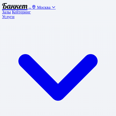
Банкет
Москва
.ru
Залы
Кейтеринг
Услуги