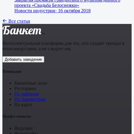
проекта «Свадьба Белоснежки»
Новости индустрии
·
16 октября 2018
Все статьи
Банкет
.ru
Интеллектуальная платформа для тех, кто создаёт тренды в
event-индустрии, а не следует им.
Добавить заведение
Площадки
Банкетные залы
Рестораны
По районам
По параметрам
На карте
Профессионалы
Ведущие
Фотографы