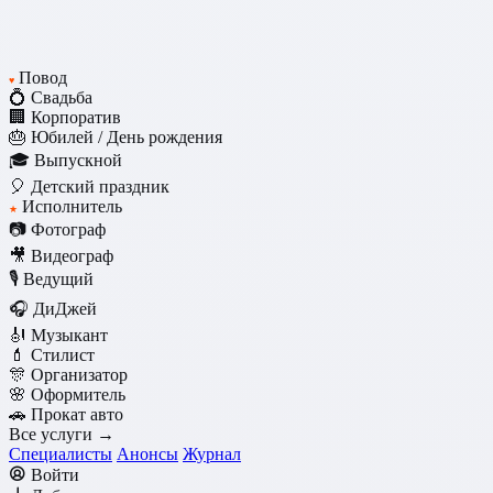
Повод
♥
💍 Свадьба
🏢 Корпоратив
🎂 Юбилей / День рождения
🎓 Выпускной
🎈 Детский праздник
Исполнитель
★
📷 Фотограф
🎥 Видеограф
🎙️ Ведущий
🎧 ДиДжей
🎻 Музыкант
💄 Стилист
🎊 Организатор
🌸 Оформитель
🚗 Прокат авто
Все услуги →
Специалисты
Анонсы
Журнал
Войти