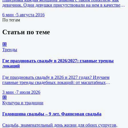
девичник. Одни девушки присутствовали на нем в качестве
приглашенной подруг…
6 мин
·
5 августа 2016
По тегам
Статьи по теме
Тренды
Где праздновать свадьбу в 2026/2027: главные тренды
локаций
Где праздновать свадьбу в 2026 и 2027 годах? Изучаем
главные тренды свадебных локаций: от масштабных
загородных эко-площадок до ко…
3 мин
·
7 июля 2026
Культура и традиции
Годовщина свадьбы – 9 лет. Фаянсовая свадьба
Свадьба, знаменательный день жизни для обоих супругов,