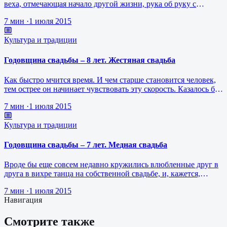
веха, отмечающая начало другой жизни, рука об руку с
любимым человеком, общ…
7 мин
·
1 июля 2015
Культура и традиции
Годовщина свадьбы – 8 лет. Жестяная свадьба
Как быстро мчится время. И чем старше становится человек,
тем острее он начинает чувствовать эту скорость. Казалось бы,
вот, буква…
7 мин
·
1 июля 2015
Культура и традиции
Годовщина свадьбы – 7 лет. Медная свадьба
Вроде бы еще совсем недавно кружились влюбленные друг в
друга в вихре танца на собственной свадьбе, и, кажется,
совсем немного вре…
7 мин
·
1 июля 2015
Навигация
Смотрите также