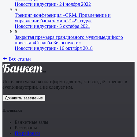
Новости индустрии
·
24 ноября 2022
5
Тренинг-конференция «CRM. Привлечение и
управление банкетами в 21-22 году»
Новости индустрии
·
5 октября 2021
6
Закрытая премьера грандиозного мультимедийного
проекта «Свадьба Белоснежки»
Новости индустрии
·
16 октября 2018
Все статьи
Банкет
.ru
Интеллектуальная платформа для тех, кто создаёт тренды в
event-индустрии, а не следует им.
Добавить заведение
Площадки
Банкетные залы
Рестораны
По районам