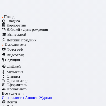
Повод
♥
💍 Свадьба
🏢 Корпоратив
🎂 Юбилей / День рождения
🎓 Выпускной
🎈 Детский праздник
Исполнитель
★
📷 Фотограф
🎥 Видеограф
🎙️ Ведущий
🎧 ДиДжей
🎻 Музыкант
💄 Стилист
🎊 Организатор
🌸 Оформитель
🚗 Прокат авто
Все услуги →
Специалисты
Анонсы
Журнал
Войти