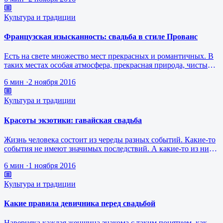
Культура и традиции
Французская изысканность: свадьба в стиле Прованс
Есть на свете множество мест прекрасных и романтичных. В
таких местах особая атмосфера, прекрасная природа, чистый
воздух и осталь…
6 мин
·
2 ноября 2016
Культура и традиции
Красоты экзотики: гавайская свадьба
Жизнь человека состоит из череды разных событий. Какие-то
события не имеют значимых последствий. А какие-то из них
являются действ…
6 мин
·
1 ноября 2016
Культура и традиции
Какие правила девичника перед свадьбой
Наверняка каждая женщина знакома с таким понятием, как