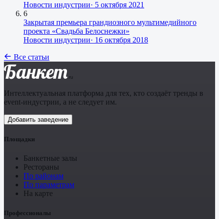
Новости индустрии
·
5 октября 2021
6
Закрытая премьера грандиозного мультимедийного
проекта «Свадьба Белоснежки»
Новости индустрии
·
16 октября 2018
Все статьи
Банкет
.ru
Интеллектуальная платформа для тех, кто создаёт тренды в
event-индустрии, а не следует им.
Добавить заведение
Площадки
Банкетные залы
Рестораны
По районам
По параметрам
На карте
Профессионалы