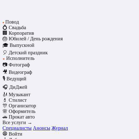
Повод
♥
💍 Свадьба
🏢 Корпоратив
🎂 Юбилей / День рождения
🎓 Выпускной
🎈 Детский праздник
Исполнитель
★
📷 Фотограф
🎥 Видеограф
🎙️ Ведущий
🎧 ДиДжей
🎻 Музыкант
💄 Стилист
🎊 Организатор
🌸 Оформитель
🚗 Прокат авто
Все услуги →
Специалисты
Анонсы
Журнал
Войти