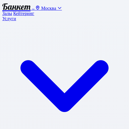
Банкет
Москва
.ru
Залы
Кейтеринг
Услуги