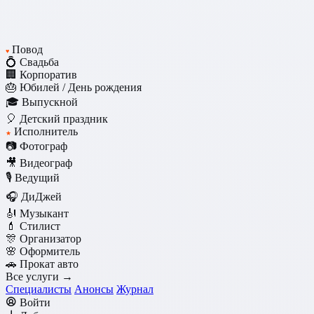
Повод
♥
💍 Свадьба
🏢 Корпоратив
🎂 Юбилей / День рождения
🎓 Выпускной
🎈 Детский праздник
Исполнитель
★
📷 Фотограф
🎥 Видеограф
🎙️ Ведущий
🎧 ДиДжей
🎻 Музыкант
💄 Стилист
🎊 Организатор
🌸 Оформитель
🚗 Прокат авто
Все услуги →
Специалисты
Анонсы
Журнал
Войти