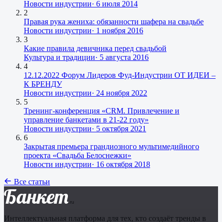
Новости индустрии
·
6 июля 2014
2
Правая рука жениха: обязанности шафера на свадьбе
Новости индустрии
·
1 ноября 2016
3
Какие правила девичника перед свадьбой
Культура и традиции
·
5 августа 2016
4
12.12.2022 Форум Лидеров Фуд-Индустрии ОТ ИДЕИ –
К БРЕНДУ
Новости индустрии
·
24 ноября 2022
5
Тренинг-конференция «CRM. Привлечение и
управление банкетами в 21-22 году»
Новости индустрии
·
5 октября 2021
6
Закрытая премьера грандиозного мультимедийного
проекта «Свадьба Белоснежки»
Новости индустрии
·
16 октября 2018
Все статьи
Банкет
.ru
Интеллектуальная платформа для тех, кто создаёт тренды в