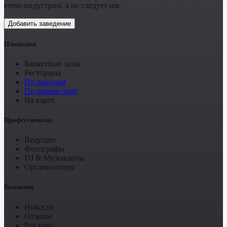
event-индустрии, а не следует им.
Добавить заведение
Площадки
Банкетные залы
Рестораны
По районам
По параметрам
На карте
Профессионалы
Ведущие
Фотографы
DJ & Музыканты
Организаторы
Компания
Новости
Отзывы
Реклама