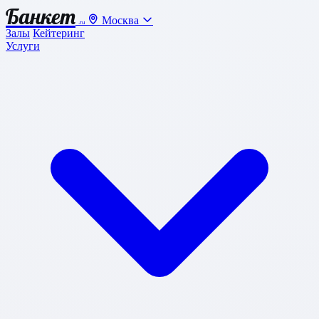
Банкет
Москва
.ru
Залы
Кейтеринг
Услуги