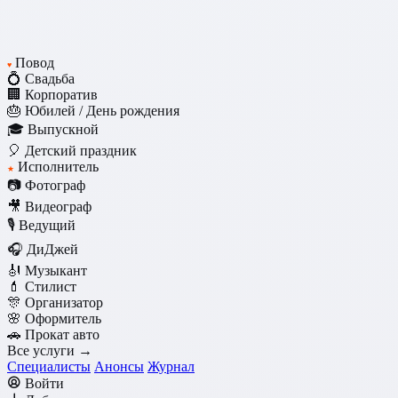
Повод
♥
💍 Свадьба
🏢 Корпоратив
🎂 Юбилей / День рождения
🎓 Выпускной
🎈 Детский праздник
Исполнитель
★
📷 Фотограф
🎥 Видеограф
🎙️ Ведущий
🎧 ДиДжей
🎻 Музыкант
💄 Стилист
🎊 Организатор
🌸 Оформитель
🚗 Прокат авто
Все услуги →
Специалисты
Анонсы
Журнал
Войти