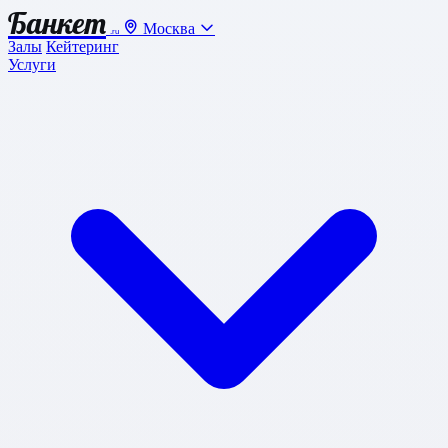
Банкет
Москва
.ru
Залы
Кейтеринг
Услуги