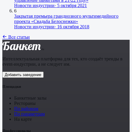
управление банкетами в 21-22 году»
Новости индустрии
·
5 октября 2021
6
Закрытая премьера грандиозного мультимедийного
проекта «Свадьба Белоснежки»
Новости индустрии
·
16 октября 2018
Все статьи
Банкет
.ru
Интеллектуальная платформа для тех, кто создаёт тренды в
event-индустрии, а не следует им.
Добавить заведение
Площадки
Банкетные залы
Рестораны
По районам
По параметрам
На карте
Профессионалы